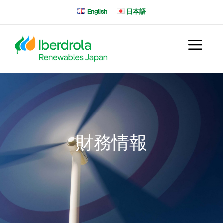
コ
English
日本語
ン
テ
ン
ツ
へ
ス
キ
ッ
プ
財務情報