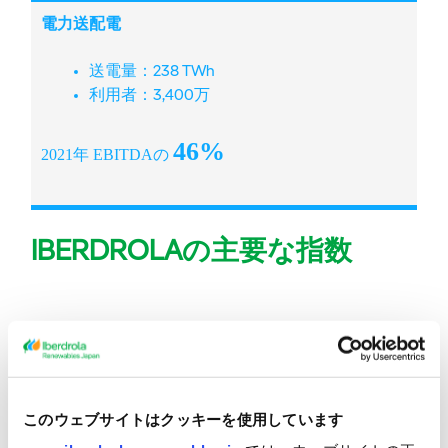
電力送配電
送電量：238 TWh
利用者：3,400万
46%
2021年 EBITDAの
IBERDROLAの主要な指数
財務データ 2021年度12月
391億€
39億€
3.2倍
このウェブサイトはクッキーを使用しています
収益
純利益
純負債/EBITDA