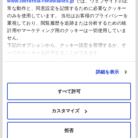
www.iberdrola-renewables.jp
では、ウェブサイトの正
常な動作と、同意設定を記憶するために必要なクッキー
120.6億€
99.4億€
BBB+
(見通しは「安定的」)
のみを使用しています。 当社はお客様のプライバシーを
EBITDA
総投資
格付
重視しており、閲覧履歴を追跡または分析するための統
計用やマーケティング用のクッキーは一切使用していま
せん。
下記のオプションから、クッキー設定を管理するか、す
EBITDA内訳
べてのクッキーを許可することができます。
クッキーポリシー
をご確認ください。
詳細を表示
事業別
すべて許可
カスタマイズ
拒否