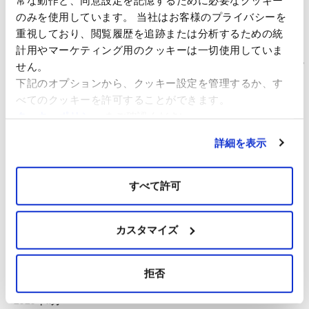
スマートエネルギーWeek春展（2023年3月15日（水）～17日
のみを使用しています。 当社はお客様のプライバシーを
（金））に出展いたします。当社ブースへぜひお立ち寄りくださ
重視しており、閲覧履歴を追跡または分析するための統
い。
計用やマーケティング用のクッキーは一切使用していま
（仮称）佐賀県北部海域洋上風力発電事業に係る「計画段階環境配
せん。
慮書」の 送付および縦覧について
下記のオプションから、クッキー設定を管理するか、す
イベルドローラ・リニューアブルズ・ジャパン、アカシア・リニュ
べてのクッキーを許可することができます。
ーアブルズの門出
クッキーポリシー
をご確認ください。
詳細を表示
アーカイブ
すべて許可
2024年8月
2024年3月
2023年2月
カスタマイズ
2021年10月
2021年4月
拒否
2020年12月
2020年11月