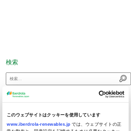
検索
検
索:
最近のニュース
（仮称）八峰能代沖洋上風力発電事業 環境影響評価準備書の縦覧
このウェブサイトはクッキーを使用しています
について
www.iberdrola-renewables.jp
では、ウェブサイトの正
秋田県八峰町及び能代市沖における洋上風力発電事業者に選定
常な動作と、同意設定を記憶するために必要なクッキー