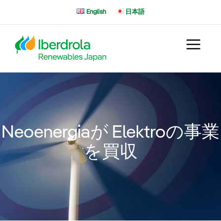
コ
English
日本語
ン
テ
ン
ツ
へ
ス
キ
ッ
プ
Neoenergiaが Elektroの事業
を買収