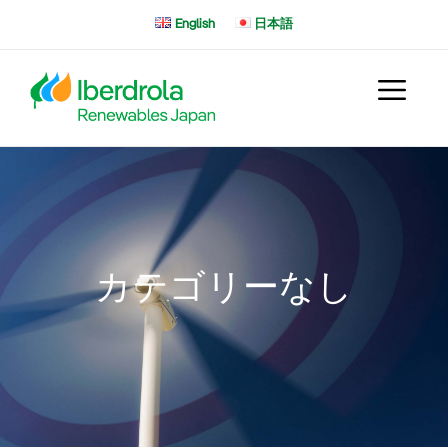
コ
English
日本語
ン
テ
ン
ツ
へ
ス
キ
ッ
プ
カテゴリーなし