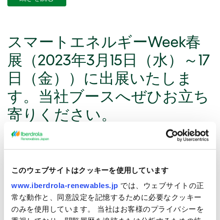
スマートエネルギーWeek春
展（2023年3月15日（水）～17
日（金））に出展いたしま
す。当社ブースへぜひお立ち
寄りください。
カ
2月 15, 2023
カテゴリーなし
テ
世界最大級の新エネルギー総合展である本展は、水素・燃
ゴ
このウェブサイトはクッキーを使用しています
料電池、太陽光発電、二次電池、スマートグリッド、洋上
リ
www.iberdrola-renewables.jp
では、ウェブサイトの正
風力、バイオマス発電、ゼロエミッション火力などあらゆ
ー
常な動作と、同意設定を記憶するために必要なクッキー
る技術が出展し、世界各国から専門家が来場する展示会で
のみを使用しています。 当社はお客様のプライバシーを
す。 ■Sp[…]