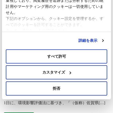
重視しており、閲覧履歴を追跡または分析するための統
計用やマーケティング用のクッキーは一切使用していま
続きを読む
せん。
下記のオプションから、クッキー設定を管理するか、す
べてのクッキーを許可することができます。
（仮称）佐賀県北部海域洋上
クッキーポリシー
をご確認ください。
風力発電事業に係る「計画段
詳細を表示
階環境配慮書」の 送付および
すべて許可
縦覧について
カスタマイズ
カ
10月 1, 2021
カテゴリーなし
テ
2021/10/1 ​ 大阪ガス株式会社（代表取締役社長：藤原正
ゴ
拒否
隆、以下「大阪ガス」）と佐賀洋上風力発電株式会社（代
リ
表取締役：大橋純、以下「佐賀洋上風力発電」）は、10月
ー
1日に、環境影響評価法に基づき、「（仮称）佐賀県[…]