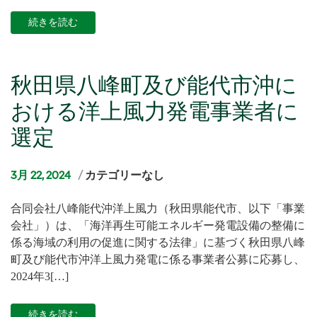
続きを読む
秋田県八峰町及び能代市沖に
おける洋上風力発電事業者に
選定
カ
3月 22, 2024
カテゴリーなし
テ
合同会社八峰能代沖洋上風力（秋田県能代市、以下「事業
ゴ
会社」）は、「海洋再生可能エネルギー発電設備の整備に
リ
係る海域の利用の促進に関する法律」に基づく秋田県八峰
ー
町及び能代市沖洋上風力発電に係る事業者公募に応募し、
2024年3[…]
続きを読む