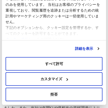
イベルドローラ・リニューアブルズ・ジャパン(旧アカシ
のみを使用しています。 当社はお客様のプライバシーを
ア)の詳細については、
https://iberdrolarenewablesjpup
をご覧
重視しており、閲覧履歴を追跡または分析するための統
ください。
計用やマーケティング用のクッキーは一切使用していま
せん。
イベルドローラについて
下記のオプションから、クッキー設定を管理するか、す
べてのクッキーを許可することができます。
イベルドローラ
は、世界最大規模のエネルギー企業の1つ
クッキーポリシー
をご確認ください。
であり、低炭素社会の構築を先導する再生可能エネルギー
詳細を表示
のリーダーです。グループ全体で、世界数十カ国1億人へ
エネルギーを供給しており、欧州(スペイン、英国、ポル
トガル、フランス、ドイツ、イタリ ア、ギリシャ)、米
すべて許可
国、ブラジル、メキシコ、オーストラリアで再生可能エネ
ルギー、ネットワーク、商業活動を展開しています。ま
カスタマイズ
た、成長市場として日本、アイルランド、スウェーデン、
ポーランドなどに参入しています。
拒否
従業員数は37,000人超、保有資産は€1225億超からなる当
社は、2020年に売上高€330億、純利益€36億を達成いたし
ました。また、当社は年間€140億相当の資材調達により、