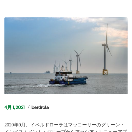
カ
4月 1, 2021
Iberdrola
テ
ゴ
2020年9月、イベルドローラはマッコーリーのグリーン・
リ
インベストメント・グループからアカシア・リニューアブ