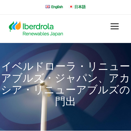
コ
English
日本語
ン
テ
ン
ツ
へ
ス
キ
ッ
イベルドローラ・リニュー
プ
アブルズ・ジャパン、アカ
シア・リニューアブルズの
門出