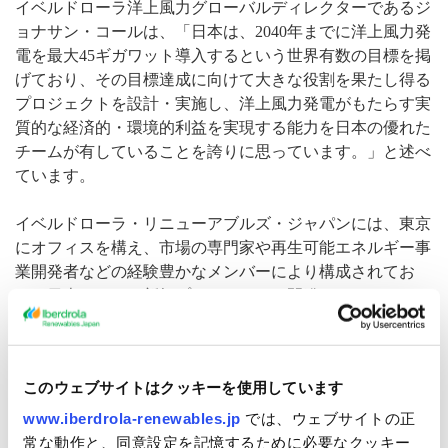
イベルドローラ洋上風力グローバルディレクターであるジ
ョナサン・コールは、「日本は、2040年までに洋上風力発
電を最大45ギガワット導入するという世界有数の目標を掲
げており、その目標達成に向けて大きな役割を果たし得る
プロジェクトを設計・実施し、洋上風力発電がもたらす実
質的な経済的・環境的利益を実現する能力を日本の優れた
チームが有していることを誇りに思っています。」と述べ
ています。
イベルドローラ・リニューアブルズ・ジャパンには、東京
にオフィスを構え、市場の専門家や再生可能エネルギー事
業開発者などの経験豊かなメンバーにより構成されてお
り、日本における新規プロジェクトの開発をリードしてい
くことができると確信しています。
以上
このウェブサイトはクッキーを使用しています
イベルドローラ・リニューアブルズ・ジャパンについて
www.iberdrola-renewables.jp
では、ウェブサイトの正
常な動作と、同意設定を記憶するために必要なクッキー