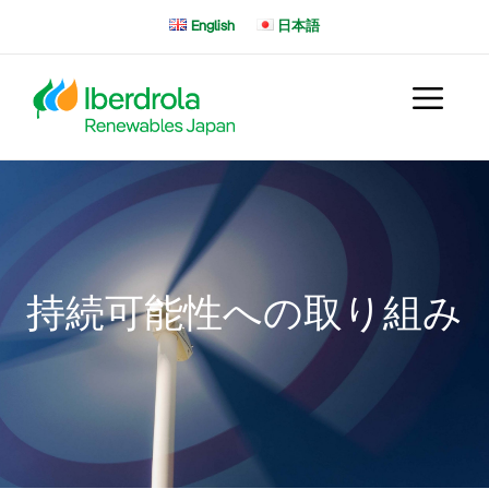
コ
English
日本語
ン
テ
ン
ツ
へ
ス
キ
ッ
プ
持続可能性への取り組み