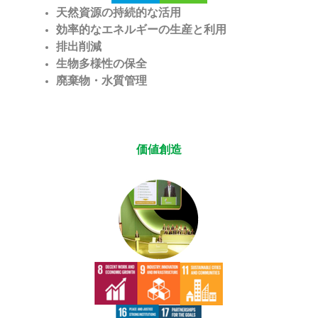
天然資源の持続
的な活用
効率的な
エネルギーの生産と
利用
排出削減
生物多様性の保全
廃棄物
・
水質
管理
価値創造