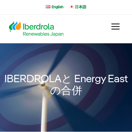
コ
English
日本語
ン
テ
ン
ツ
へ
ス
キ
ッ
プ
IBERDROLAと Energy East
の合併