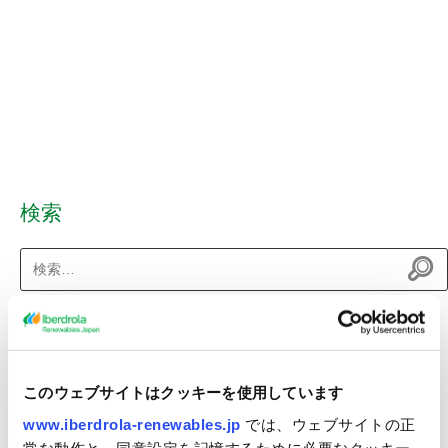
検索
検
索:
最近のニュース
（仮称）八峰能代沖洋上風力発電事業 環境影響評価準備書の縦覧
このウェブサイトはクッキーを使用しています
について
www.iberdrola-renewables.jp
では、ウェブサイトの正
秋田県八峰町及び能代市沖における洋上風力発電事業者に選定
常な動作と、同意設定を記憶するために必要なクッキー