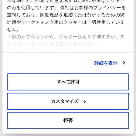
スマートエネルギーWeek春展（2023年3月15日（水）～17日
のみを使用しています。 当社はお客様のプライバシーを
（金））に出展いたします。当社ブースへぜひお立ち寄りくださ
重視しており、閲覧履歴を追跡または分析するための統
い。
計用やマーケティング用のクッキーは一切使用していま
（仮称）佐賀県北部海域洋上風力発電事業に係る「計画段階環境配
せん。
慮書」の 送付および縦覧について
下記のオプションから、クッキー設定を管理するか、す
イベルドローラ・リニューアブルズ・ジャパン、アカシア・リニュ
べてのクッキーを許可することができます。
ーアブルズの門出
クッキーポリシー
をご確認ください。
詳細を表示
アーカイブ
すべて許可
2024年8月
2024年3月
2023年2月
カスタマイズ
2021年10月
2021年4月
拒否
2020年12月
2020年11月