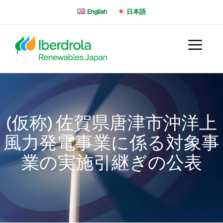
コ
English
日本語
ン
テ
ン
ツ
へ
ス
キ
ッ
プ
(仮称) 佐賀県唐津市沖洋上
風力発電事業に係る対象事
業の実施引継ぎの公表