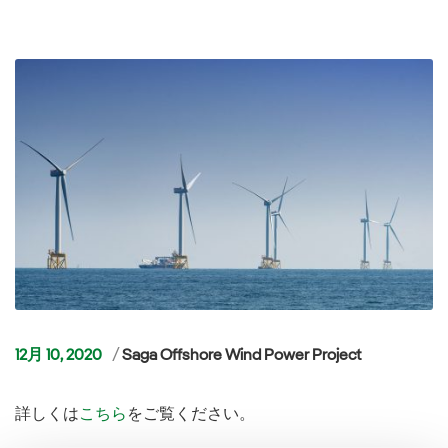
カ
12月 10, 2020
Saga Offshore Wind Power Project
テ
ゴ
詳しくは
こちら
をご覧ください。
リ