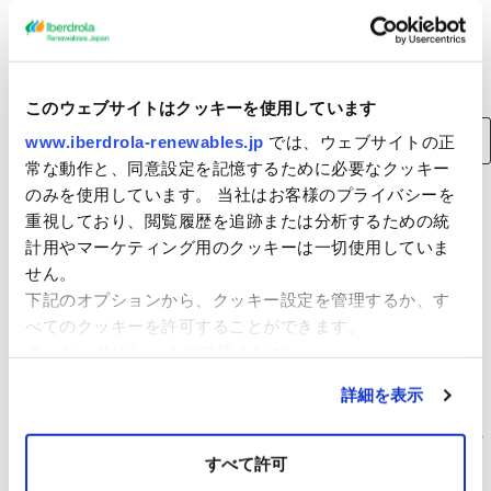
ー
検索
このウェブサイトはクッキーを使用しています
検
www.iberdrola-renewables.jp
では、ウェブサイトの正
索:
常な動作と、同意設定を記憶するために必要なクッキー
のみを使用しています。 当社はお客様のプライバシーを
重視しており、閲覧履歴を追跡または分析するための統
最近のニュース
計用やマーケティング用のクッキーは一切使用していま
せん。
（仮称）八峰能代沖洋上風力発電事業 環境影響評価準備書の縦覧
について
下記のオプションから、クッキー設定を管理するか、す
べてのクッキーを許可することができます。
秋田県八峰町及び能代市沖における洋上風力発電事業者に選定
クッキーポリシー
をご確認ください。
スマートエネルギーWeek春展（2023年3月15日（水）～17日
（金））に出展いたします。当社ブースへぜひお立ち寄りくださ
詳細を表示
い。
（仮称）佐賀県北部海域洋上風力発電事業に係る「計画段階環境配
慮書」の 送付および縦覧について
すべて許可
イベルドローラ・リニューアブルズ・ジャパン、アカシア・リニュ