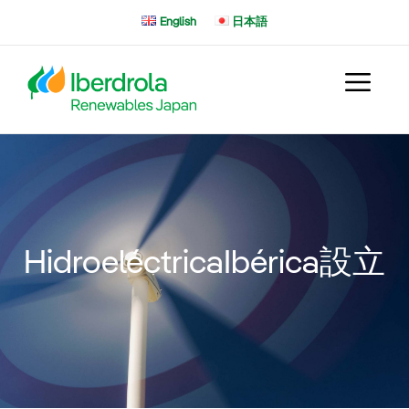
コ
English
日本語
ン
テ
ン
ツ
へ
ス
キ
ッ
プ
HidroeléctricaIbérica設立