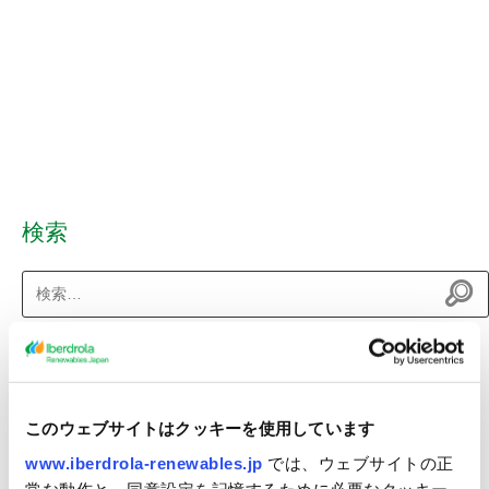
検索
検
索:
最近のニュース
（仮称）八峰能代沖洋上風力発電事業 環境影響評価準備書の縦覧
このウェブサイトはクッキーを使用しています
について
www.iberdrola-renewables.jp
では、ウェブサイトの正
秋田県八峰町及び能代市沖における洋上風力発電事業者に選定
常な動作と、同意設定を記憶するために必要なクッキー