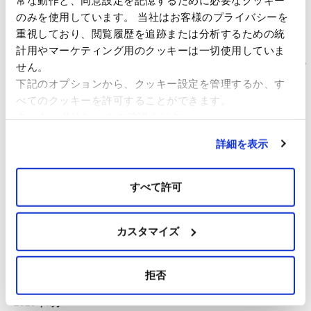
スマートエネルギーWeek春展（2023年3月15日（水）～17日
のみを使用しています。 当社はお客様のプライバシーを
（金））に出展いたします。当社ブースへぜひお立ち寄りくださ
重視しており、閲覧履歴を追跡または分析するための統
い。
計用やマーケティング用のクッキーは一切使用していま
（仮称）佐賀県北部海域洋上風力発電事業に係る「計画段階環境配
せん。
慮書」の 送付および縦覧について
下記のオプションから、クッキー設定を管理するか、す
イベルドローラ・リニューアブルズ・ジャパン、アカシア・リニュ
べてのクッキーを許可することができます。
ーアブルズの門出
クッキーポリシー
をご確認ください。
詳細を表示
アーカイブ
すべて許可
2024年8月
2024年3月
2023年2月
カスタマイズ
2021年10月
2021年4月
拒否
2020年12月
2020年11月