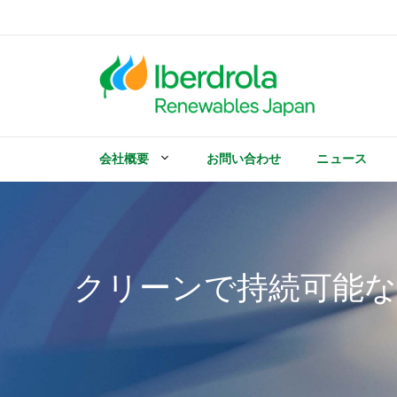
コ
ン
テ
ン
ツ
へ
ス
キ
会社概要
お問い合わせ
ニュース
ッ
プ
クリーンで持続可能な