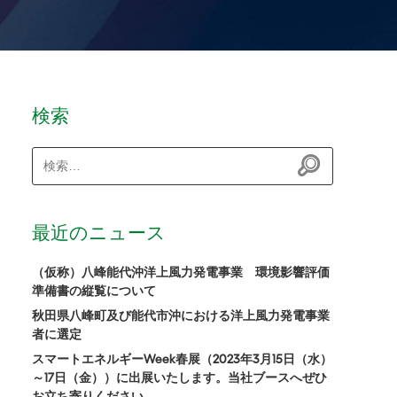
検索
検
索:
最近のニュース
（仮称）八峰能代沖洋上風力発電事業 環境影響評価
準備書の縦覧について
秋田県八峰町及び能代市沖における洋上風力発電事業
者に選定
スマートエネルギーWeek春展（2023年3月15日（水）
～17日（金））に出展いたします。当社ブースへぜひ
お立ち寄りください。