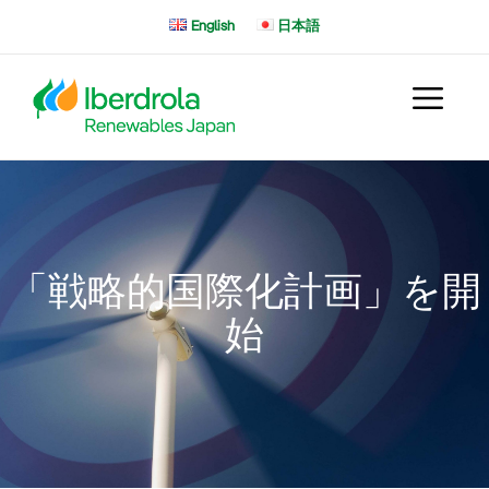
コ
English
日本語
ン
テ
ン
ツ
へ
ス
キ
ッ
プ
「戦略的国際化計画」を開
始