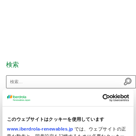
検索
検
索:
最近のニュース
（仮称）八峰能代沖洋上風力発電事業 環境影響評価準備書の縦覧
このウェブサイトはクッキーを使用しています
について
www.iberdrola-renewables.jp
では、ウェブサイトの正
秋田県八峰町及び能代市沖における洋上風力発電事業者に選定
常な動作と、同意設定を記憶するために必要なクッキー