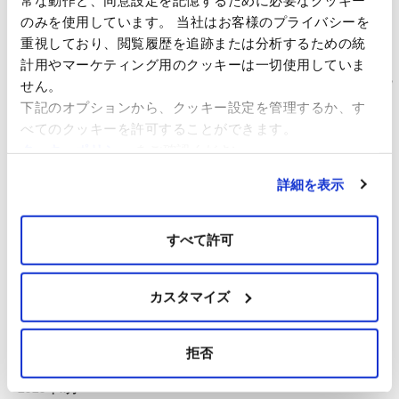
スマートエネルギーWeek春展（2023年3月15日（水）～17日
のみを使用しています。 当社はお客様のプライバシーを
（金））に出展いたします。当社ブースへぜひお立ち寄りくださ
重視しており、閲覧履歴を追跡または分析するための統
い。
計用やマーケティング用のクッキーは一切使用していま
（仮称）佐賀県北部海域洋上風力発電事業に係る「計画段階環境配
せん。
慮書」の 送付および縦覧について
下記のオプションから、クッキー設定を管理するか、す
イベルドローラ・リニューアブルズ・ジャパン、アカシア・リニュ
べてのクッキーを許可することができます。
ーアブルズの門出
クッキーポリシー
をご確認ください。
詳細を表示
アーカイブ
すべて許可
2024年8月
2024年3月
2023年2月
カスタマイズ
2021年10月
2021年4月
拒否
2020年12月
2020年11月