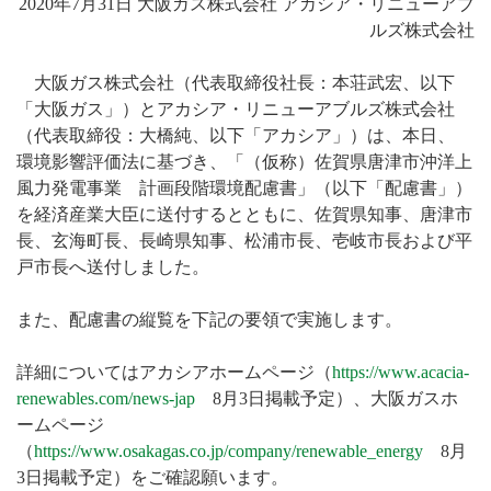
2020年7月31日 大阪ガス株式会社 アカシア・リニューアブ
ー
ルズ株式会社
大阪ガス株式会社（代表取締役社長：本荘武宏、以下
「大阪ガス」）とアカシア・リニューアブルズ株式会社
（代表取締役：大橋純、以下「アカシア」）は、本日、
環境影響評価法に基づき、「（仮称）佐賀県唐津市沖洋上
風力発電事業 計画段階環境配慮書」（以下「配慮書」）
を経済産業大臣に送付するとともに、佐賀県知事、唐津市
長、玄海町長、長崎県知事、松浦市長、壱岐市長および平
戸市長へ送付しました。
また、配慮書の縦覧を下記の要領で実施します。
詳細についてはアカシアホームページ（
https://www.acacia-
renewables.com/news-jap
8月3日掲載予定）、大阪ガスホ
ームページ
（
https://www.osakagas.co.jp/company/renewable_energy
8月
3日掲載予定）をご確認願います。