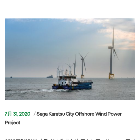
カ
7月 31, 2020
Saga Karatsu City Offshore Wind Power
テ
Project
ゴ
リ