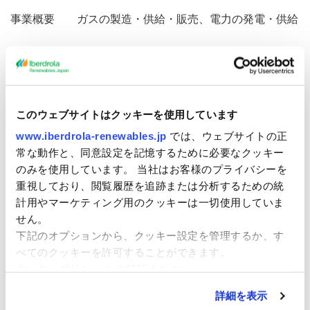
事業概要 ガスの製造・供給・販売、電力の発電・供給
・販売 等
＜アカシア＞
このウェブサイトはクッキーを使用しています
会社名 アカシア・リニューアブルズ株式会社
www.iberdrola-renewables.jp
では、ウェブサイトの正
本社所在地 東京都中央区築地2-15-19 ミレニアム築地7
常な動作と、同意設定を記憶するために必要なクッキー
階
のみを使用しています。 当社はお客様のプライバシーを
重視しており、閲覧履歴を追跡または分析するための統
代表者 代表取締役 大橋 純
計用やマーケティング用のクッキーは一切使用していま
せん。
資本金 9,000万円
下記のオプションから、クッキー設定を管理するか、す
べてのクッキーを許可することができます。
設立日 2014年2月28日
クッキーポリシー
をご確認ください。
詳細を表示
事業概要 再生可能エネルギー発電所の開発、所有、投