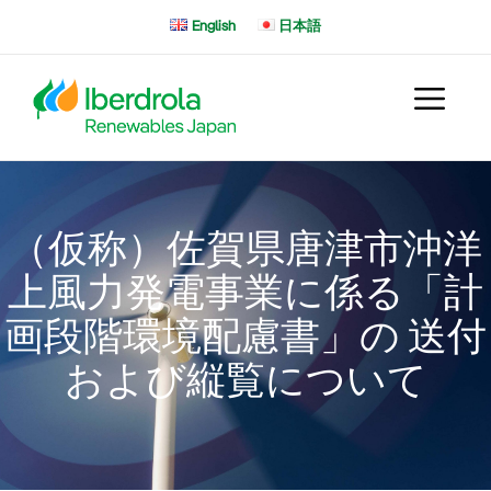
コ
English
日本語
ン
テ
ン
ツ
へ
ス
キ
ッ
（仮称）佐賀県唐津市沖洋
プ
上風力発電事業に係る「計
画段階環境配慮書」の 送付
および縦覧について