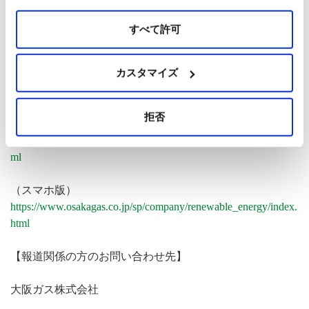
資、建設、運営、
すべて許可
維持管理及び資産管理
カスタマイズ
Daigasグループの再生可能エネルギーへの取り組みを、下
記Webサイトページで紹介しています。
拒否
（PC版）
https://www.osakagas.co.jp/company/renewable_energy/index.ht
ml
（スマホ版）
https://www.osakagas.co.jp/sp/company/renewable_energy/index.
html
【報道関係の方のお問い合わせ先】
大阪ガス株式会社