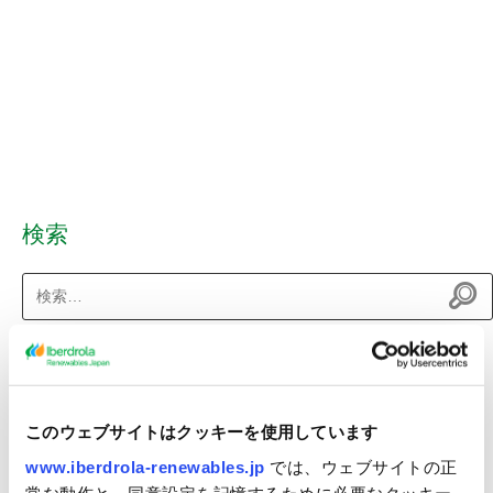
検索
検
索:
最近のニュース
（仮称）八峰能代沖洋上風力発電事業 環境影響評価準備書の縦覧
このウェブサイトはクッキーを使用しています
について
www.iberdrola-renewables.jp
では、ウェブサイトの正
秋田県八峰町及び能代市沖における洋上風力発電事業者に選定
常な動作と、同意設定を記憶するために必要なクッキー