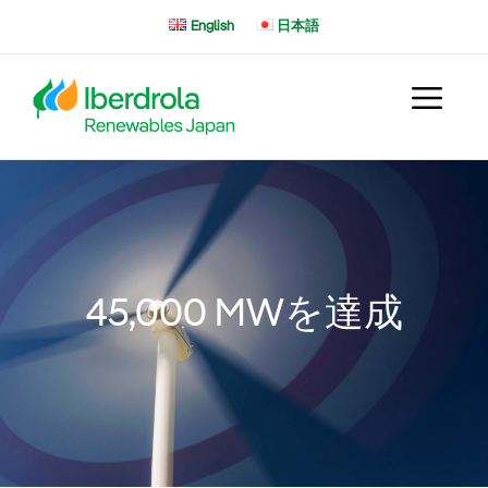
コ
English
日本語
ン
テ
ン
ツ
へ
ス
キ
ッ
プ
45,000 MWを達成