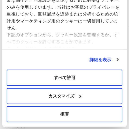
スマートエネルギーWeek春展（2023年3月15日（水）～17日
のみを使用しています。 当社はお客様のプライバシーを
（金））に出展いたします。当社ブースへぜひお立ち寄りくださ
重視しており、閲覧履歴を追跡または分析するための統
い。
計用やマーケティング用のクッキーは一切使用していま
（仮称）佐賀県北部海域洋上風力発電事業に係る「計画段階環境配
せん。
慮書」の 送付および縦覧について
下記のオプションから、クッキー設定を管理するか、す
イベルドローラ・リニューアブルズ・ジャパン、アカシア・リニュ
べてのクッキーを許可することができます。
ーアブルズの門出
クッキーポリシー
をご確認ください。
詳細を表示
アーカイブ
すべて許可
2024年8月
2024年3月
2023年2月
カスタマイズ
2021年10月
2021年4月
拒否
2020年12月
2020年11月