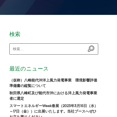
検索
検
索:
最近のニュース
（仮称）八峰能代沖洋上風力発電事業 環境影響評価
準備書の縦覧について
秋田県八峰町及び能代市沖における洋上風力発電事業
者に選定
スマートエネルギーWeek春展（2023年3月15日（水）
～17日（金））に出展いたします。当社ブースへぜひ
お立ち寄りください。