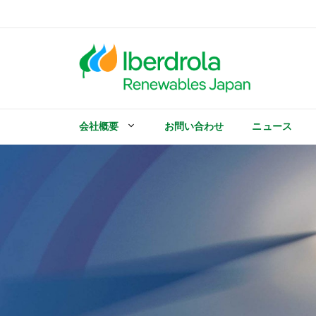
コ
ン
テ
ン
ツ
へ
ス
キ
会社概要
お問い合わせ
ニュース
ッ
プ