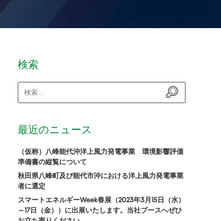
検索
検
索:
最近のニュース
（仮称）八峰能代沖洋上風力発電事業 環境影響評価
準備書の縦覧について
秋田県八峰町及び能代市沖における洋上風力発電事業
者に選定
スマートエネルギーWeek春展（2023年3月15日（水）
～17日（金））に出展いたします。当社ブースへぜひ
お立ち寄りください。