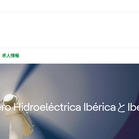
求人情報
uero Hidroeléctrica Ibérica