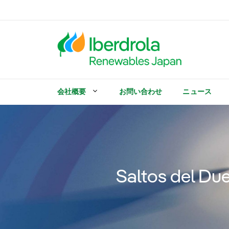
コ
ン
テ
ン
ツ
へ
ス
キ
会社概要
お問い合わせ
ニュース
ッ
プ
Saltos del D